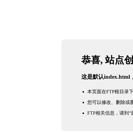
你好！欢迎访问云南JBO官网|jbo电子竞技赛事平台！
网站地图
云南JBO官网|jbo电子竞技赛事平台