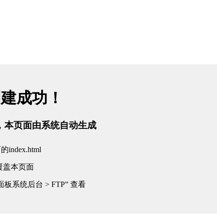
网站首页
关于我们
产品中心
行业应用
行业应用