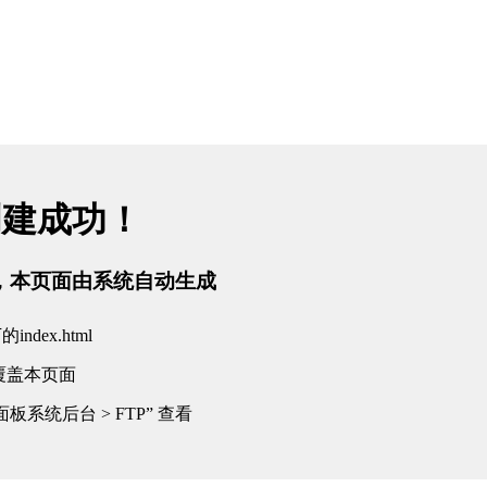
网站首页
关于我们
产品中心
行业应用
新闻资讯